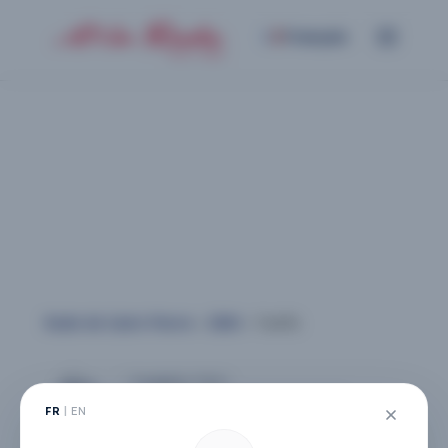
Français
Tarifs
Rade de Saint-Pierre
»
ZMO
»
Tarifs
|
FR
EN