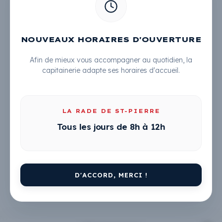
NOUVEAUX HORAIRES D'OUVERTURE
Afin de mieux vous accompagner au quotidien, la
capitainerie adapte ses horaires d'accueil.
Simulateur
LA RADE DE ST-PIERRE
Tous les jours de 8h à 12h
Entrez ci-dessous vos informations pour connaitre le
tarif de votre séjour et réservez facilement votre
escale
A noter : au-delà de 15 nuitées, la Rade de Saint-Pierre
D'ACCORD, MERCI !
vous enverra une proposition.